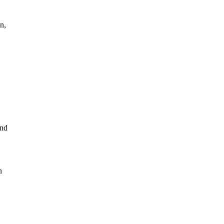
n,
and
n