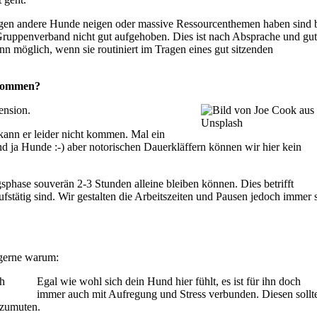
gen andere Hunde neigen oder massive Ressourcenthemen haben sind 
Gruppenverband nicht gut aufgehoben. Dies ist nach Absprache und gut
nn möglich, wenn sie routiniert im Tragen eines gut sitzenden
 kommen?
ension.
kann er leider nicht kommen. Mal ein
nd ja Hunde :-) aber notorischen Dauerkläffern können wir hier kein
phase souverän 2-3 Stunden alleine bleiben können. Dies betrifft
stätig sind. Wir gestalten die Arbeitszeiten und Pausen jedoch immer 
h gerne warum:
Egal wie wohl sich dein Hund hier fühlt, es ist für ihn doch
immer auch mit Aufregung und Stress verbunden. Diesen sollt
 zumuten.