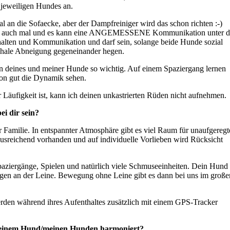
 jeweiligen Hundes an.
mal an die Sofaecke, aber der Dampfreiniger wird das schon richten :-)
Hund auch mal und es kann eine ANGEMESSENE Kommunikation unter 
halten und Kommunikation und darf sein, solange beide Hunde sozial
schale Abneigung gegeneinander hegen.
n deines und meiner Hunde so wichtig. Auf einem Spaziergang lernen
on gut die Dynamik sehen.
Läufigkeit ist, kann ich deinen unkastrierten Rüden nicht aufnehmen.
i dir sein?
r Familie. In entspannter Atmosphäre gibt es viel Raum für unaufgeregt
usreichend vorhanden und auf individuelle Vorlieben wird Rücksicht
aziergänge, Spielen und natürlich viele Schmuseeinheiten. Dein Hund
gen an der Leine. Bewegung ohne Leine gibt es dann bei uns im große
erden während ihres Aufenthaltes zusätzlich mit einem GPS-Tracker
 meinem Hund/meinen Hunden harmoniert?