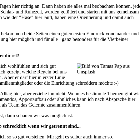
gen hier richtig an. Dann haben sie alles mal beobachten können, jed
 Schlaf- und Ruhezeit, wurden gefüttert und starten mit uns gemeinsam 
 wie der "Hase" hier läuft, haben eine Orientierung und damit auch
bekommen beide Seiten einen guten ersten Eindruck voneinander und
ng hier möglich und für alle - ganz besonders für die Vierbeiner -
 dir ist?
sich wohlfühlen und sich gut
ich gezeigt welche Regeln bei uns
Aber er darf hier in erster Linie
 Familienmitglieder oder die Einrichtung schreddern möchte :-)
 Alltag hier, aber erziehe ihn nicht. Wenn es bestimmte Themen gibt wi
mmandos, Apportaufbau oder ähnliches kann ich nach Absprache hier
ch als Team das Gelernte zusammenführen.
st, dann schauen wir was möglich ist.
schrecklich wenn wir getrennt sind...
ich so so gut verstehen. Mir geht es selber auch immer so.