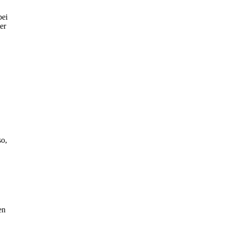
bei
er
so,
en